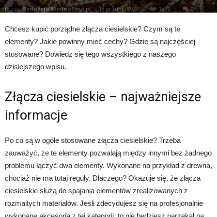
Przez
Redakcja ModnaPora.pl
-
13 grudnia 2020
1392
0
Chcesz kupić porządne złącza ciesielskie? Czym są te
elementy? Jakie powinny mieć cechy? Gdzie są najczęściej
stosowane? Dowiedz się tego wszystkiego z naszego
dzisiejszego wpisu.
Złącza ciesielskie – najważniejsze
informacje
Po co są w ogóle stosowane złącza ciesielskie? Trzeba
zauważyć, że te elementy pozwalają między innymi bez żadnego
problemu łączyć dwa elementy. Wykonane na przykład z drewna,
chociaż nie ma tutaj reguły. Dlaczego? Okazuje się, że złącza
ciesielskie służą do spajania elementów zrealizowanych z
rozmaitych materiałów. Jeśli zdecydujesz się na profesjonalnie
wykonane akcesoria z tej kategorii, to nie będziesz narzekał na