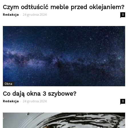
Czym odtłuścić meble przed oklejaniem?
Redakcja
-
24 grudnia 2024
0
Okna
Co dają okna 3 szybowe?
Redakcja
-
24 grudnia 2024
0