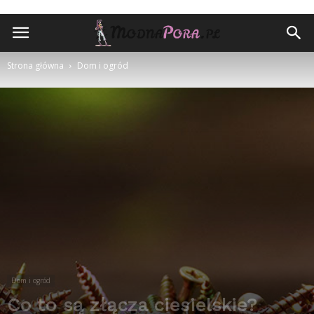
ModnaPora.pl
Strona główna
Dom i ogród
Dom i ogród
Co to są złącza ciesielskie?