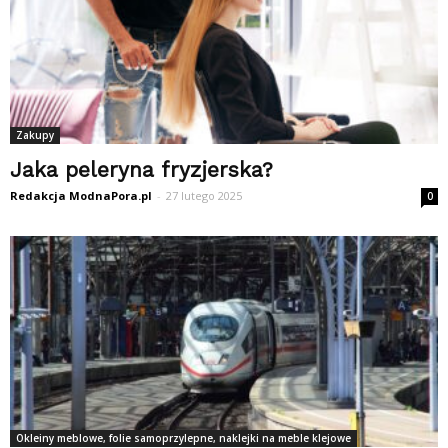
Zakupy
Jaka peleryna fryzjerska?
Redakcja ModnaPora.pl
-
27 lutego 2025
0
Okleiny meblowe, folie samoprzylepne, naklejki na meble klejowe