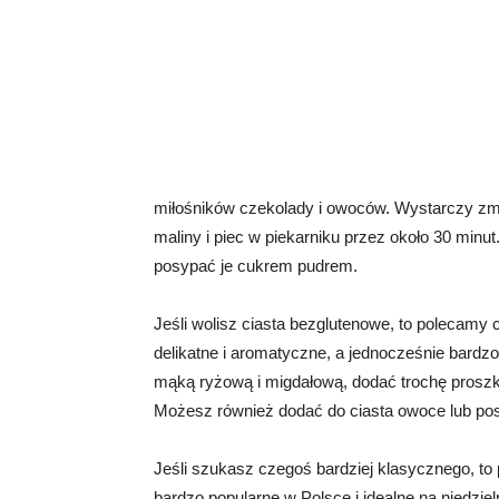
miłośników czekolady i owoców. Wystarczy zmi
maliny i piec w piekarniku przez około 30 minu
posypać je cukrem pudrem.
Jeśli wolisz ciasta bezglutenowe, to polecamy c
delikatne i aromatyczne, a jednocześnie bardz
mąką ryżową i migdałową, dodać trochę proszku
Możesz również dodać do ciasta owoce lub po
Jeśli szukasz czegoś bardziej klasycznego, to 
bardzo popularne w Polsce i idealne na niedz