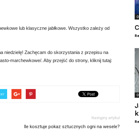
O
C
hewkowe lub klasyczne jabłkowe. Wszystko zależy od
Re
 niedzielę! Zachęcam do skorzystania z przepisu na
iasto-marchewkowe/. Aby przejść do strony, kliknij tutaj:
ter
O
J
k
Następny artykuł
Re
Ile kosztuje pokaz sztucznych ogni na wesele?