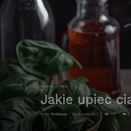
Żywność
Ciasta
Jakie upiec ci
Przez
Redakcja
-
28 listopada 2023
511
0