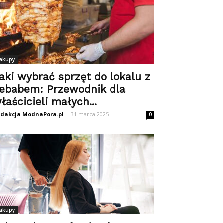
akupy
aki wybrać sprzęt do lokalu z
ebabem: Przewodnik dla
łaścicieli małych...
dakcja ModnaPora.pl
-
31 marca 2025
0
akupy