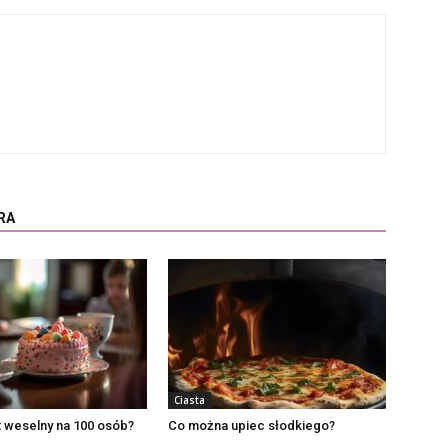
RA
Ciasta
rt weselny na 100 osób?
Co można upiec słodkiego?