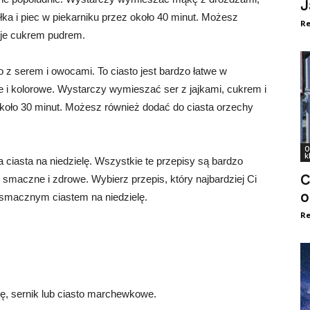
J
łka i piec w piekarniku przez około 40 minut. Możesz
Re
 je cukrem pudrem.
o z serem i owocami. To ciasto jest bardzo łatwe w
 i kolorowe. Wystarczy wymieszać ser z jajkami, cukrem i
około 30 minut. Możesz również dodać do ciasta orzechy
O
k
a ciasta na niedzielę. Wszystkie te przepisy są bardzo
C
 smaczne i zdrowe. Wybierz przepis, który najbardziej Ci
o
ł smacznym ciastem na niedzielę.
Re
ę, sernik lub ciasto marchewkowe.