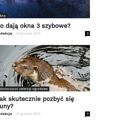
kna
o dają okna 3 szybowe?
dakcja
-
24 grudnia 2024
0
dstraszacze zwierząt ogrodowe
ak skutecznie pozbyć się
uny?
dakcja
-
23 grudnia 2024
0