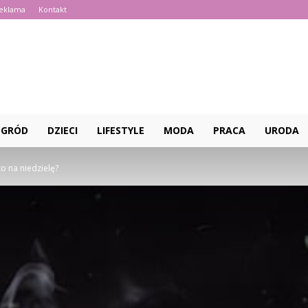
eklama
Kontakt
.pl
OGRÓD
DZIECI
LIFESTYLE
MODA
PRACA
URODA
to na niedzielę?