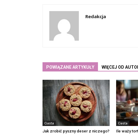
Redakcja
POWIĄZANE ARTYKUŁY
WIĘCEJ OD AUTO
Ciasta
Ciasta
Jak zrobić pyszny deser z niczego?
Ile waży to