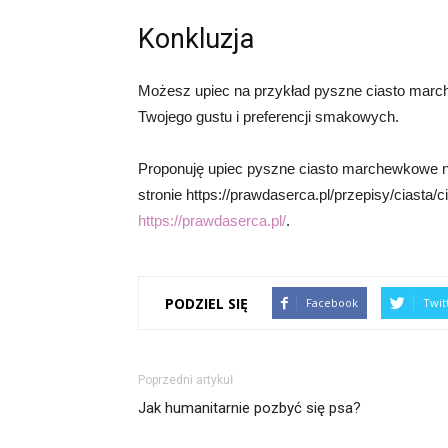
Konkluzja
Możesz upiec na przykład pyszne ciasto marc
Twojego gustu i preferencji smakowych.
Proponuję upiec pyszne ciasto marchewkowe na
stronie https://prawdaserca.pl/przepisy/ciasta/c
https://prawdaserca.pl/
.
PODZIEL SIĘ
Facebook
Twit
Poprzedni artykuł
Jak humanitarnie pozbyć się psa?