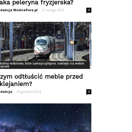
aka peleryna fryzjerska?
dakcja ModnaPora.pl
-
27 lutego 2025
0
kleiny meblowe, folie samoprzylepne, naklejki na meble
lejowe
zym odtłuścić meble przed
klejaniem?
dakcja
-
24 grudnia 2024
0