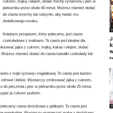
cukrem, mąką i olejem, dodać trochę cynamonu i piec w
piekarniku przez około 40 minut. Możesz również dodać
do ciasta orzechy lub rodzynki, aby nadać mu
dodatkowego smaku.
Z
Kolejnym przepisem, który polecamy, jest ciasto
J
czekoladowe z malinami. To ciasto jest idealne dla
k
ksować jajka z cukrem, mąką, kakao i olejem, dodać
w
t. Możesz również dodać do ciasta kawałki czekolady lub
Re
iasto z mąki ryżowej i migdałowej. To ciasto jest bardzo
o zdrowe i lekkie. Wystarczy zmiksować jajka z cukrem,
 do pieczenia i piec w piekarniku przez około 25 minut.
sypać je cukrem pudrem.
polecamy ciasto drożdżowe z jabłkami. To ciasto jest
Z
ielne popołudnie. Wystarczy wymieszać mąkę z drożdżami,